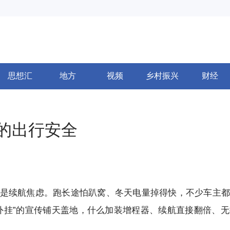
思想汇
地方
视频
乡村振兴
财经
你的出行安全
是续航焦虑。跑长途怕趴窝、冬天电量掉得快，不少车主都
外挂”的宣传铺天盖地，什么加装增程器、续航直接翻倍、