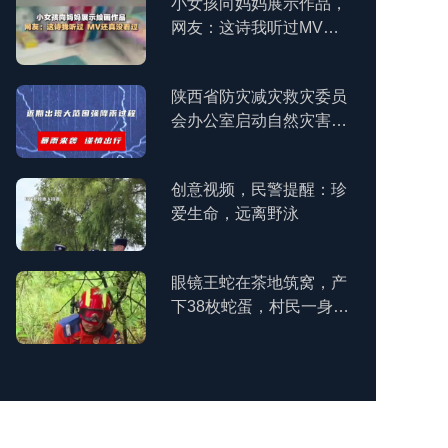
小女孩向妈妈展示作品，
网友：这诗我听过MV还
挺好看
陕西省防灾减灾救灾委员
会办公室启动自然灾害救
助四级应急响应
创意视频，民警提醒：珍
爱生命，远离野泳
眼镜王蛇在茶地筑窝，产
下38枚蛇蛋，村民一身冷
汗报警求助，消防员赶
到"打包"带走
60s完整版，感受旋风速
度！3名重庆小学生，打
破世界纪录