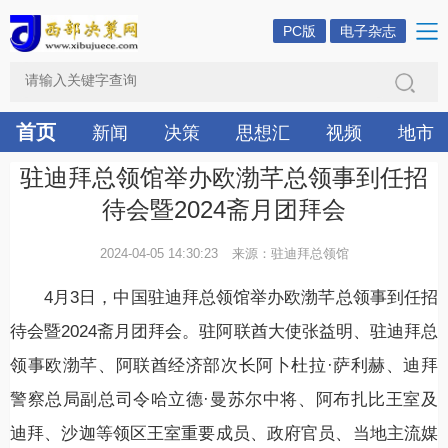
PC版
电子杂志
首页
新闻
决策
思想汇
视频
地市
驻迪拜总领馆举办欧渤芊总领事到任招
待会暨2024斋月团拜会
2024-04-05 14:30:23
来源：驻迪拜总领馆
4月3日，中国驻迪拜总领馆举办欧渤芊总领事到任招
待会暨2024斋月团拜会。驻阿联酋大使张益明、驻迪拜总
领事欧渤芊、阿联酋经济部次长阿卜杜拉·萨利赫、迪拜
警察总局副总司令哈立德·曼苏尔中将、阿布扎比王室及
迪拜、沙迦等领区王室重要成员、政府官员、当地主流媒